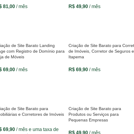
$
81,00
/ mês
R$
49,90
/ mês
VER OPÇÕES
VER OPÇÕES
iação de Site Barato Landing
Criação de Site Barato para Corre
ge com Registro de Domínio para
de Imóveis, Corretor de Seguros 
ja de Móveis
Itapema
$
69,00
/ mês
R$
69,90
/ mês
VER OPÇÕES
VER OPÇÕES
iação de Site Barato para
Criação de Site Barato para
obiliárias e Corretores de Imóveis
Produtos ou Serviços para
Pequenas Empresas
$
69,90
/ mês e uma taxa de
R$
49,90
/ mês