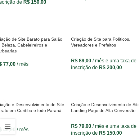
scrição de
R$
150,00
VER OPÇÕES
VER OPÇÕES
iação de Site Barato para Salão
Criação de Site para Políticos,
 Beleza, Cabeleireiros e
Vereadores e Prefeitos
rbearias
R$
89,00
/ mês e uma taxa de
$
77,00
/ mês
inscrição de
R$
200,00
VER OPÇÕES
VER OPÇÕES
iação e Desenvolvimento de Site
Criação e Desenvolvimento de Sit
rato em Curitiba e todo Paraná
Landing Page de Alta Conversão
R$
79,00
/ mês e uma taxa de
$
49,90
/ mês
inscrição de
R$
150,00