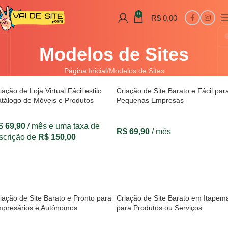
0
R$
0,00
Modelos de Sites
Página Inicial
Modelos de Sites
iação de Loja Virtual Fácil estilo
Criação de Site Barato e Fácil par
tálogo de Móveis e Produtos
Pequenas Empresas
$
69,90
/ mês e uma taxa de
R$
69,90
/ mês
scrição de
R$
150,00
VER OPÇÕES
VER OPÇÕES
iação de Site Barato e Pronto para
Criação de Site Barato em Itapem
presários e Autônomos
para Produtos ou Serviços