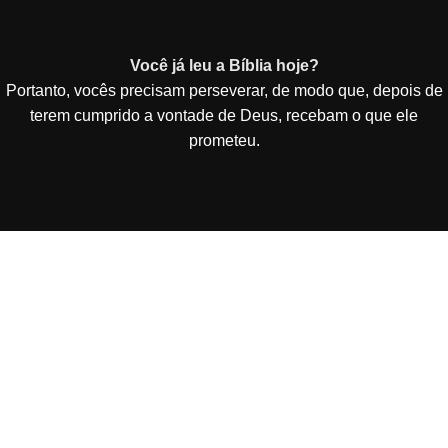
Você já leu a Bíblia hoje?
Portanto, vocês precisam perseverar, de modo que, depois de
terem cumprido a vontade de Deus, recebam o que ele
prometeu.
Vai de Site Barato - De Curitiba para todo o Brasil!
Criação e Desenvolvimento de Site Barato entregue
funcionando em 3 dias por 49,90