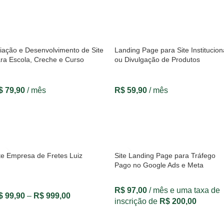
VER OPÇÕES
VER OPÇÕES
iação e Desenvolvimento de Site
Landing Page para Site Institucion
ra Escola, Creche e Curso
ou Divulgação de Produtos
$
79,90
/ mês
R$
59,90
/ mês
VER OPÇÕES
VER OPÇÕES
te Empresa de Fretes Luiz
Site Landing Page para Tráfego
Pago no Google Ads e Meta
R$
97,00
/ mês e uma taxa de
$
99,90
–
R$
999,00
inscrição de
R$
200,00