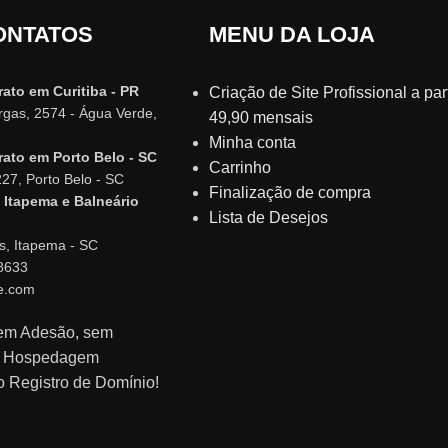
ONTATOS
MENU DA LOJA
rato em Curitiba - PR
Criação de Site Profissional a part
argas, 2574 - Água Verde,
49,90 mensais
Minha conta
rato em Porto Belo - SC
Carrinho
227, Porto Belo - SC
Finalização de compra
 Itapema e Balneário
Lista de Desejos
s, Itapema - SC
8633
e.com
sem Adesão, sem
m Hospedagem
o Registro de Domínio!