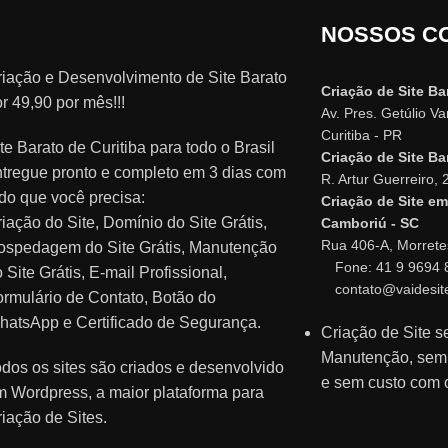
NOSSOS C
riação e Desenvolvimento de Site Barato
Criação de Site Ba
r 49,90 por mês!!!
Av. Pres. Getúlio V
Curitiba - PR
te Barato de Curitiba para todo o Brasil
Criação de Site Ba
ntregue pronto e completo em 3 dias com
R. Artur Guerreiro, 
do que você precisa:
Criação de Site em
iação do Site, Domínio do Site Grátis,
Camboriú - SC
Rua 406-A, Morrete
ospedagem do Site Grátis, Manutenção
Fone: 41 9 9694 
 Site Grátis, E-mail Profissional,
contato@vaidesit
rmulário de Contato, Botão do
hatsApp e Certificado de Segurança.
Criação de Site 
Manutenção, se
dos os sites são criados e desenvolvido
e sem custo com 
m Wordpress, a maior plataforma para
iação de Sites.