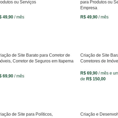
rodutos ou Serviços
para Produtos ou Se
Empresa
$
49,90
/ mês
R$
49,90
/ mês
VER OPÇÕES
VER OPÇÕES
iação de Site Barato para Corretor de
Criação de Site Bara
móveis, Corretor de Seguros em Itapema
Corretores de Imóve
R$
69,90
/ mês e um
$
69,90
/ mês
de
R$
150,00
VER OPÇÕES
VER OPÇÕES
iação de Site para Políticos,
Criação e Desenvol