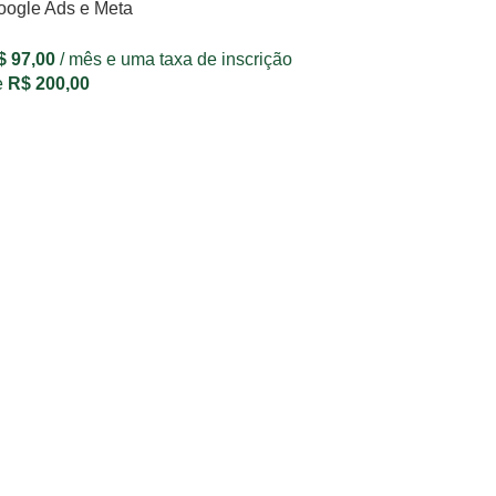
oogle Ads e Meta
$
97,00
/ mês e uma taxa de inscrição
e
R$
200,00
VER OPÇÕES