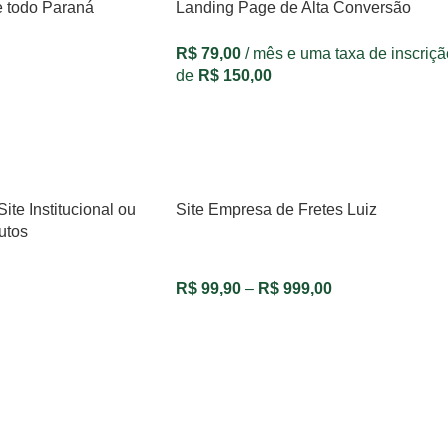
e todo Paraná
Landing Page de Alta Conversão
R$
79,00
/ mês e uma taxa de inscriç
de
R$
150,00
VER OPÇÕES
te Institucional ou
Site Empresa de Fretes Luiz
utos
R$
99,90
–
R$
999,00
VER OPÇÕES