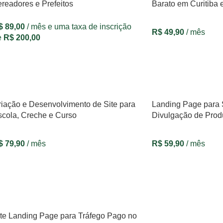
readores e Prefeitos
Barato em Curitiba 
$
89,00
/ mês e uma taxa de inscrição
R$
49,90
/ mês
e
R$
200,00
VER OPÇÕES
VER OPÇÕES
riação e Desenvolvimento de Site para
Landing Page para Si
scola, Creche e Curso
Divulgação de Prod
$
79,90
/ mês
R$
59,90
/ mês
VER OPÇÕES
VER OPÇÕES
ite Landing Page para Tráfego Pago no