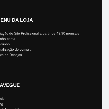
ENU DA LOJA
iação de Site Profissional a partir de 49,90 mensais
nha conta
rrinho
nalização de compra
sta de Desejos
AVEGUE
ício
og