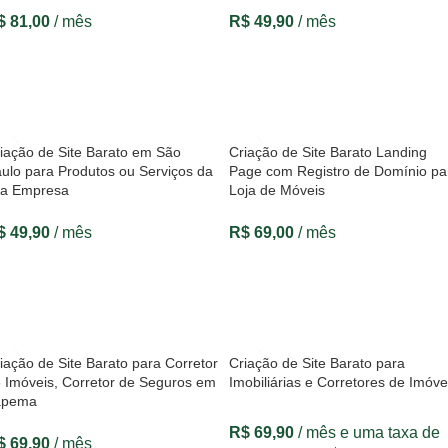
$
81,00
/ mês
R$
49,90
/ mês
VER OPÇÕES
VER OPÇÕES
iação de Site Barato em São
Criação de Site Barato Landing
ulo para Produtos ou Serviços da
Page com Registro de Domínio pa
ua Empresa
Loja de Móveis
$
49,90
/ mês
R$
69,00
/ mês
VER OPÇÕES
VER OPÇÕES
iação de Site Barato para Corretor
Criação de Site Barato para
 Imóveis, Corretor de Seguros em
Imobiliárias e Corretores de Imóve
apema
R$
69,90
/ mês e uma taxa de
$
69,90
/ mês