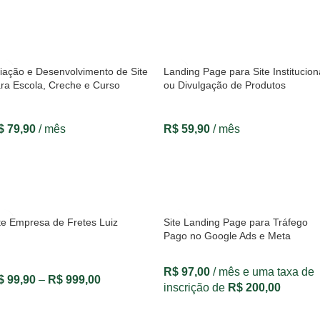
VER OPÇÕES
VER OPÇÕES
iação e Desenvolvimento de Site
Landing Page para Site Institucion
ra Escola, Creche e Curso
ou Divulgação de Produtos
$
79,90
/ mês
R$
59,90
/ mês
VER OPÇÕES
VER OPÇÕES
te Empresa de Fretes Luiz
Site Landing Page para Tráfego
Pago no Google Ads e Meta
R$
97,00
/ mês e uma taxa de
$
99,90
–
R$
999,00
inscrição de
R$
200,00