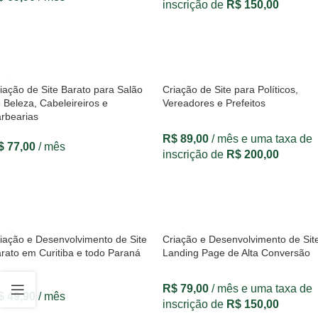
inscrição de
R$
150,00
VER OPÇÕES
VER OPÇÕES
iação de Site Barato para Salão
Criação de Site para Políticos,
 Beleza, Cabeleireiros e
Vereadores e Prefeitos
rbearias
R$
89,00
/ mês e uma taxa de
$
77,00
/ mês
inscrição de
R$
200,00
VER OPÇÕES
VER OPÇÕES
iação e Desenvolvimento de Site
Criação e Desenvolvimento de Sit
rato em Curitiba e todo Paraná
Landing Page de Alta Conversão
R$
79,00
/ mês e uma taxa de
$
49,90
/ mês
inscrição de
R$
150,00