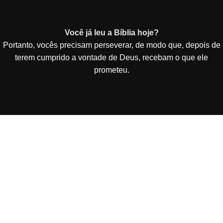
Você já leu a Bíblia hoje?
Portanto, vocês precisam perseverar, de modo que, depois de
terem cumprido a vontade de Deus, recebam o que ele
prometeu.
Vai de Site Barato - De Curitiba para todo o Brasil!
Criação e Desenvolvimento de Site Barato entregue
funcionando em 3 dias por 49,90