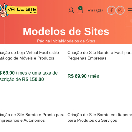
0
R$
0,00
Modelos de Sites
Página Inicial
Modelos de Sites
iação de Loja Virtual Fácil estilo
Criação de Site Barato e Fácil par
tálogo de Móveis e Produtos
Pequenas Empresas
$
69,90
/ mês e uma taxa de
R$
69,90
/ mês
scrição de
R$
150,00
VER OPÇÕES
VER OPÇÕES
iação de Site Barato e Pronto para
Criação de Site Barato em Itapem
presários e Autônomos
para Produtos ou Serviços