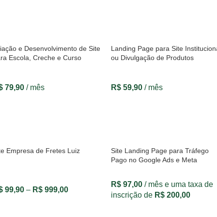
VER OPÇÕES
VER OPÇÕES
iação e Desenvolvimento de Site
Landing Page para Site Institucion
ra Escola, Creche e Curso
ou Divulgação de Produtos
$
79,90
/ mês
R$
59,90
/ mês
VER OPÇÕES
VER OPÇÕES
te Empresa de Fretes Luiz
Site Landing Page para Tráfego
Pago no Google Ads e Meta
R$
97,00
/ mês e uma taxa de
$
99,90
–
R$
999,00
inscrição de
R$
200,00