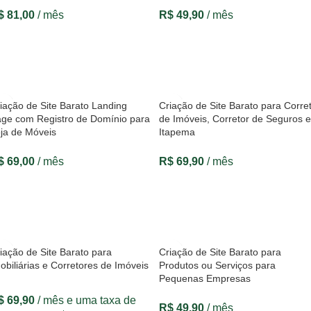
$
81,00
/ mês
R$
49,90
/ mês
VER OPÇÕES
VER OPÇÕES
iação de Site Barato Landing
Criação de Site Barato para Corre
ge com Registro de Domínio para
de Imóveis, Corretor de Seguros 
ja de Móveis
Itapema
$
69,00
/ mês
R$
69,90
/ mês
VER OPÇÕES
VER OPÇÕES
iação de Site Barato para
Criação de Site Barato para
obiliárias e Corretores de Imóveis
Produtos ou Serviços para
Pequenas Empresas
$
69,90
/ mês e uma taxa de
R$
49,90
/ mês