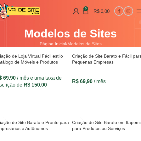
0
R$
0,00
Modelos de Sites
Página Inicial
Modelos de Sites
iação de Loja Virtual Fácil estilo
Criação de Site Barato e Fácil par
tálogo de Móveis e Produtos
Pequenas Empresas
$
69,90
/ mês e uma taxa de
R$
69,90
/ mês
scrição de
R$
150,00
VER OPÇÕES
VER OPÇÕES
iação de Site Barato e Pronto para
Criação de Site Barato em Itapem
presários e Autônomos
para Produtos ou Serviços