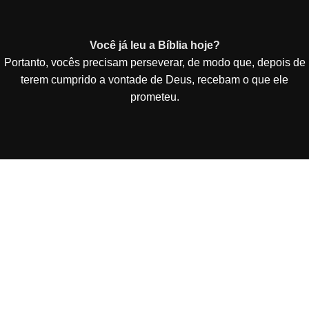
Você já leu a Bíblia hoje?
Portanto, vocês precisam perseverar, de modo que, depois de
terem cumprido a vontade de Deus, recebam o que ele
prometeu.
Vai de Site Barato - De Curitiba para todo o Brasil!
Criação e Desenvolvimento de Site Barato entregue
funcionando em 3 dias por 49,90