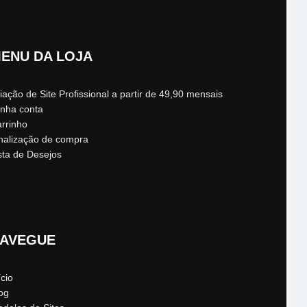
ENU DA LOJA
iação de Site Profissional a partir de 49,90 mensais
nha conta
rrinho
nalização de compra
sta de Desejos
AVEGUE
ício
og