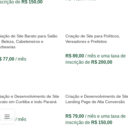
scrição de
R$
150,00
VER OPÇÕES
VER OPÇÕES
iação de Site Barato para Salão
Criação de Site para Políticos,
 Beleza, Cabeleireiros e
Vereadores e Prefeitos
rbearias
R$
89,00
/ mês e uma taxa de
$
77,00
/ mês
inscrição de
R$
200,00
VER OPÇÕES
VER OPÇÕES
iação e Desenvolvimento de Site
Criação e Desenvolvimento de Sit
rato em Curitiba e todo Paraná
Landing Page de Alta Conversão
R$
79,00
/ mês e uma taxa de
$
49,90
/ mês
inscrição de
R$
150,00