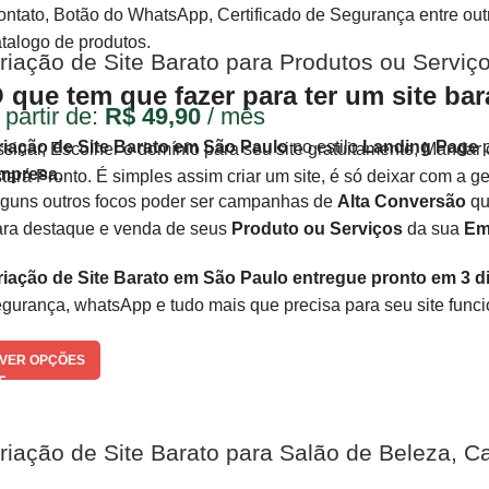
ntato, Botão do WhatsApp, Certificado de Segurança entre outras
talogo de produtos.
riação de Site Barato para Produtos ou Serv
 que tem que fazer para ter um site bar
 partir de:
R$
49,90
/ mês
riação de Site Barato em São Paulo
no estilo
Landing Page
p
sinar, Escolher o domínio para seu site gratuitamente, Mandar 
mpresa
.
tará Pronto. É simples assim criar um site, é só deixar com a gen
lguns outros focos poder ser campanhas de
Alta Conversão
qu
ara destaque e venda de seus
Produto ou Serviços
da sua
Em
riação de Site Barato em São Paulo entregue pronto em 3 di
gurança, whatsApp e tudo mais que precisa para seu site funci
VER OPÇÕES
riação de Site Barato para Salão de Beleza, Ca