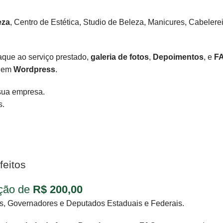
eza
, Centro de Estética, Studio de Beleza, Manicures, Cabelere
aque ao serviço prestado,
galeria de fotos
,
Depoimentos
, e
F
o em
Wordpress
.
 sua empresa.
s.
feitos
ição de
R$
200,00
es, Governadores e Deputados Estaduais e Federais.