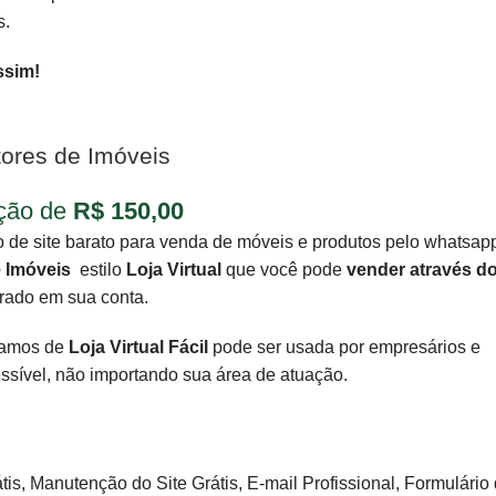
s.
ssim!
tores de Imóveis
ição de
R$
150,00
de site barato para venda de móveis e produtos pelo whatsap
e Imóveis
estilo
Loja Virtual
que você pode
vender através d
rado em sua conta.
idamos de
Loja Virtual Fácil
pode ser usada por empresários e
sível, não importando sua área de atuação.
is, Manutenção do Site Grátis, E-mail Profissional, Formulário