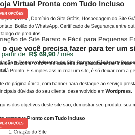
oja Virtual Pronta com Tudo Incluso
VER OPÇÕES
iação do Site, Domínio do Site Grátis, Hospedagem do Site Grát
ntato, Botão do WhatsApp, Certificado de Segurança entre outras
talogo de produtos.
riação de Site Barato e Fácil para Pequenas 
 o que você precisa fazer para ter um s
 partir de:
R$
69,90
/ mês
riação e Desenvolvimento de Site Barato e Fácil para Peq
sinar, Escolher o domínio para seu site gratuitamente, Mandar 
ral.
tará Pronto. É simples assim criar um site, é só deixar com a gen
te de página única, com banner para destaque ao serviço pres
incipais dúvidas do seu cliente, desenvolvido em
Wordpress
.
guns dos objetivos deste site são; demostrar seu produto, sua
ite entregue Pronto com Tudo Incluso
VER OPÇÕES
Criação do Site