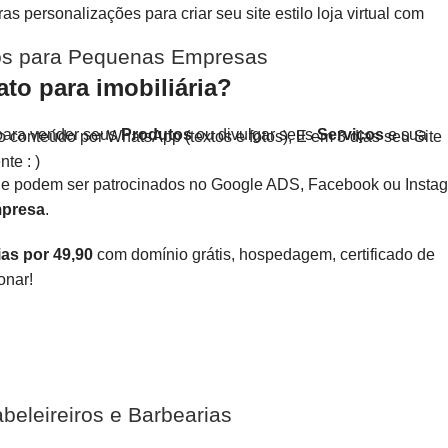
 personalizações para criar seu site estilo loja virtual com
iços para Pequenas Empresas
ato para imobiliária?
ara vender seus
Produtos
ou divulgar seus
Serviços
e sua
o conteúdo por WhatsApp (textos e fotos), E em 3 dias seu Site
te : )
e podem ser patrocinados no Google ADS, Facebook ou Insta
presa
.
as por 49,90
com domínio grátis, hospedagem, certificado de
onar!
beleireiros e Barbearias