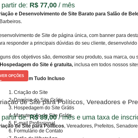
 partir de:
R$
77,00
/ mês
riação e Desenvolvimento de Site Barato para Salão de Bel
Barbeiros.
senvolvimento de Site de página única, com banner para dest
ra responder a principais dúvidas do seu cliente, desenvolvid
guns dos objetivos são, demostrar seu produto, sua marca, ou
Hospedagem do Site é gratuita,
inclusa em todos nossos site
VER OPÇÕES
ite Pronto com Tudo Incluso
Criação do Site
Domínio do Site Grátis
riação de Site para Políticos, Vereadores e Pre
Hospedagem do Site Grátis
Manutenção do Site Grátis
 partir de:
R$
89,00
/ mês e uma taxa de inscr
E-mail Profissional
iação de Site para Políticos
, Vereadores, Prefeitos, Senador
Formulário de Contato