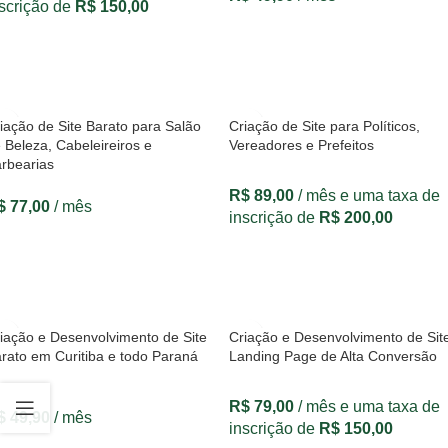
scrição de
R$
150,00
VER OPÇÕES
VER OPÇÕES
iação de Site Barato para Salão
Criação de Site para Políticos,
 Beleza, Cabeleireiros e
Vereadores e Prefeitos
rbearias
R$
89,00
/ mês e uma taxa de
$
77,00
/ mês
inscrição de
R$
200,00
VER OPÇÕES
VER OPÇÕES
iação e Desenvolvimento de Site
Criação e Desenvolvimento de Sit
rato em Curitiba e todo Paraná
Landing Page de Alta Conversão
R$
79,00
/ mês e uma taxa de
$
49,90
/ mês
inscrição de
R$
150,00