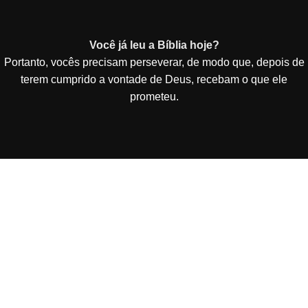
Você já leu a Bíblia hoje?
Portanto, vocês precisam perseverar, de modo que, depois de
terem cumprido a vontade de Deus, recebam o que ele
prometeu.
Vai de Site Barato - De Curitiba para todo o Brasil!
Criação e Desenvolvimento de Site Barato entregue
funcionando em 3 dias por 49,90