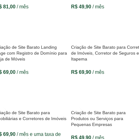
$
81,00
/ mês
R$
49,90
/ mês
VER OPÇÕES
VER OPÇÕES
iação de Site Barato Landing
Criação de Site Barato para Corre
ge com Registro de Domínio para
de Imóveis, Corretor de Seguros 
ja de Móveis
Itapema
$
69,00
/ mês
R$
69,90
/ mês
VER OPÇÕES
VER OPÇÕES
iação de Site Barato para
Criação de Site Barato para
obiliárias e Corretores de Imóveis
Produtos ou Serviços para
Pequenas Empresas
$
69,90
/ mês e uma taxa de
R$
49,90
/ mês