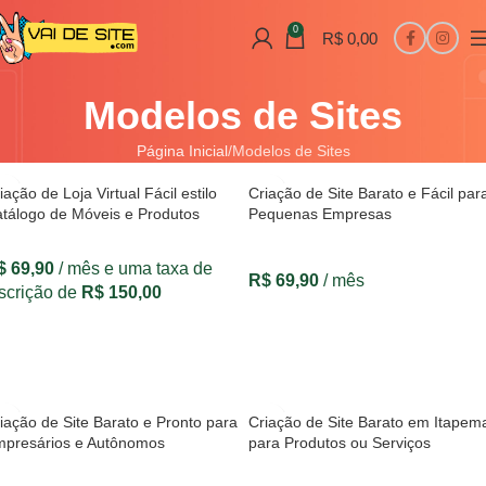
0
R$
0,00
Modelos de Sites
Página Inicial
Modelos de Sites
iação de Loja Virtual Fácil estilo
Criação de Site Barato e Fácil par
tálogo de Móveis e Produtos
Pequenas Empresas
$
69,90
/ mês e uma taxa de
R$
69,90
/ mês
scrição de
R$
150,00
VER OPÇÕES
VER OPÇÕES
iação de Site Barato e Pronto para
Criação de Site Barato em Itapem
presários e Autônomos
para Produtos ou Serviços