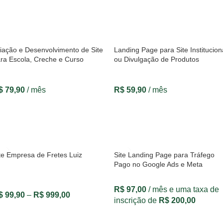
VER OPÇÕES
VER OPÇÕES
iação e Desenvolvimento de Site
Landing Page para Site Institucion
ra Escola, Creche e Curso
ou Divulgação de Produtos
$
79,90
/ mês
R$
59,90
/ mês
VER OPÇÕES
VER OPÇÕES
te Empresa de Fretes Luiz
Site Landing Page para Tráfego
Pago no Google Ads e Meta
R$
97,00
/ mês e uma taxa de
$
99,90
–
R$
999,00
inscrição de
R$
200,00