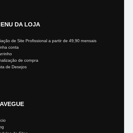
ENU DA LOJA
iação de Site Profissional a partir de 49,90 mensais
nha conta
rrinho
nalização de compra
sta de Desejos
AVEGUE
ício
og