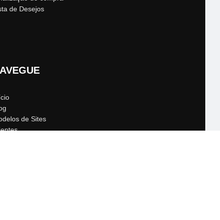
sta de Desejos
AVEGUE
ício
og
delos de Sites
ientes
que eu preciso saber?
ntato