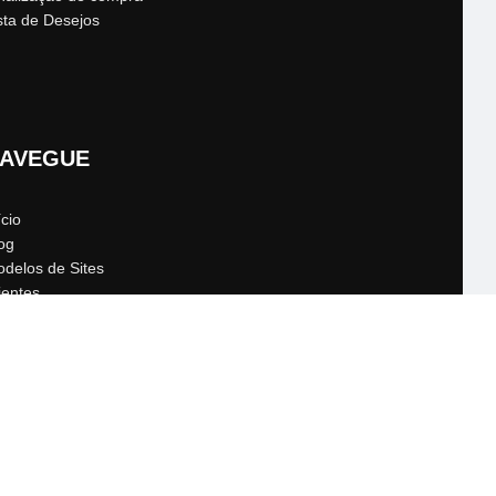
sta de Desejos
AVEGUE
ício
og
delos de Sites
ientes
que eu preciso saber?
ntato