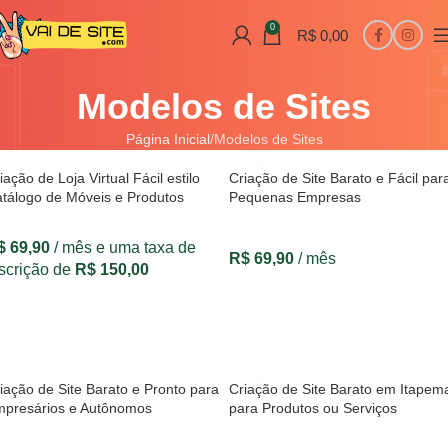
0
R$
0,00
Modelos de Sites
Página Inicial
Modelos de Sites
iação de Loja Virtual Fácil estilo
Criação de Site Barato e Fácil par
tálogo de Móveis e Produtos
Pequenas Empresas
$
69,90
/ mês e uma taxa de
R$
69,90
/ mês
scrição de
R$
150,00
VER OPÇÕES
VER OPÇÕES
iação de Site Barato e Pronto para
Criação de Site Barato em Itapem
presários e Autônomos
para Produtos ou Serviços