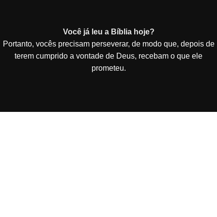
Você já leu a Bíblia hoje?
Portanto, vocês precisam perseverar, de modo que, depois de
terem cumprido a vontade de Deus, recebam o que ele
prometeu.
Vai de Site Barato - De Curitiba para todo o Brasil!
Criação e Desenvolvimento de Site Barato entregue
funcionando em 3 dias por 49,90