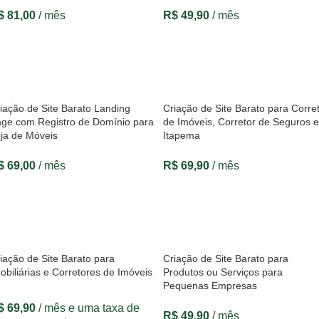
$
81,00
/ mês
R$
49,90
/ mês
VER OPÇÕES
VER OPÇÕES
iação de Site Barato Landing
Criação de Site Barato para Corre
ge com Registro de Domínio para
de Imóveis, Corretor de Seguros 
ja de Móveis
Itapema
$
69,00
/ mês
R$
69,90
/ mês
VER OPÇÕES
VER OPÇÕES
iação de Site Barato para
Criação de Site Barato para
obiliárias e Corretores de Imóveis
Produtos ou Serviços para
Pequenas Empresas
$
69,90
/ mês e uma taxa de
R$
49,90
/ mês