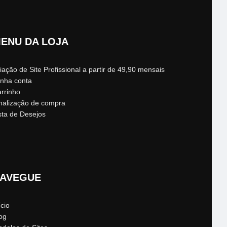
ENU DA LOJA
iação de Site Profissional a partir de 49,90 mensais
nha conta
rrinho
nalização de compra
sta de Desejos
AVEGUE
ício
og