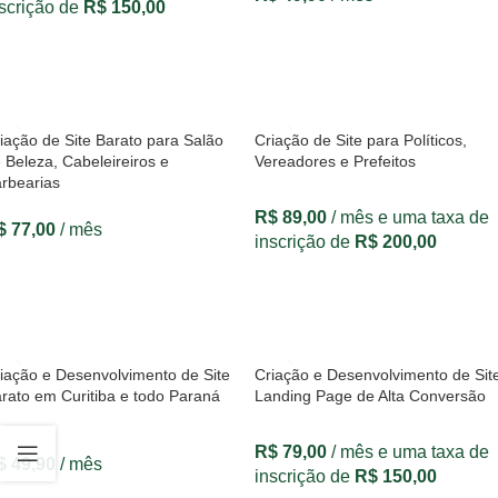
scrição de
R$
150,00
VER OPÇÕES
VER OPÇÕES
iação de Site Barato para Salão
Criação de Site para Políticos,
 Beleza, Cabeleireiros e
Vereadores e Prefeitos
rbearias
R$
89,00
/ mês e uma taxa de
$
77,00
/ mês
inscrição de
R$
200,00
VER OPÇÕES
VER OPÇÕES
iação e Desenvolvimento de Site
Criação e Desenvolvimento de Sit
rato em Curitiba e todo Paraná
Landing Page de Alta Conversão
R$
79,00
/ mês e uma taxa de
$
49,90
/ mês
inscrição de
R$
150,00