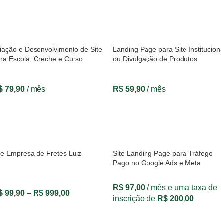
VER OPÇÕES
VER OPÇÕES
iação e Desenvolvimento de Site
Landing Page para Site Institucion
ra Escola, Creche e Curso
ou Divulgação de Produtos
$
79,90
/ mês
R$
59,90
/ mês
VER OPÇÕES
VER OPÇÕES
te Empresa de Fretes Luiz
Site Landing Page para Tráfego
Pago no Google Ads e Meta
R$
97,00
/ mês e uma taxa de
$
99,90
–
R$
999,00
inscrição de
R$
200,00