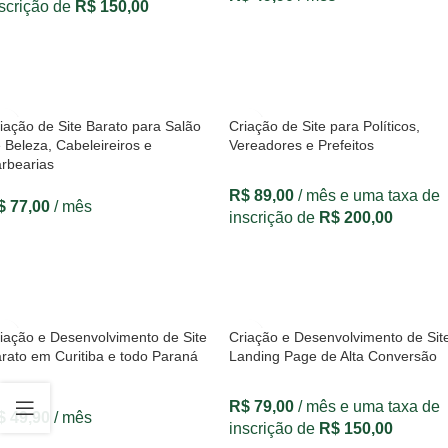
scrição de
R$
150,00
VER OPÇÕES
VER OPÇÕES
iação de Site Barato para Salão
Criação de Site para Políticos,
 Beleza, Cabeleireiros e
Vereadores e Prefeitos
rbearias
R$
89,00
/ mês e uma taxa de
$
77,00
/ mês
inscrição de
R$
200,00
VER OPÇÕES
VER OPÇÕES
iação e Desenvolvimento de Site
Criação e Desenvolvimento de Sit
rato em Curitiba e todo Paraná
Landing Page de Alta Conversão
R$
79,00
/ mês e uma taxa de
$
49,90
/ mês
inscrição de
R$
150,00