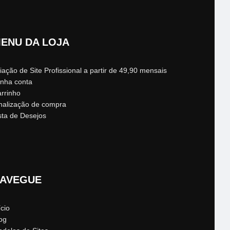
ENU DA LOJA
iação de Site Profissional a partir de 49,90 mensais
nha conta
rrinho
nalização de compra
sta de Desejos
AVEGUE
ício
og