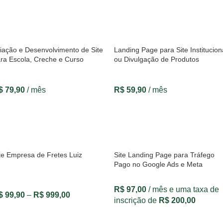
VER OPÇÕES
VER OPÇÕES
iação e Desenvolvimento de Site
Landing Page para Site Institucion
ra Escola, Creche e Curso
ou Divulgação de Produtos
$
79,90
/ mês
R$
59,90
/ mês
VER OPÇÕES
VER OPÇÕES
te Empresa de Fretes Luiz
Site Landing Page para Tráfego
Pago no Google Ads e Meta
R$
97,00
/ mês e uma taxa de
$
99,90
–
R$
999,00
inscrição de
R$
200,00