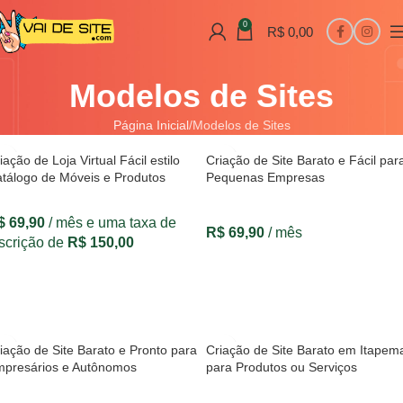
0
R$
0,00
Modelos de Sites
Página Inicial
Modelos de Sites
iação de Loja Virtual Fácil estilo
Criação de Site Barato e Fácil par
tálogo de Móveis e Produtos
Pequenas Empresas
$
69,90
/ mês e uma taxa de
R$
69,90
/ mês
scrição de
R$
150,00
VER OPÇÕES
VER OPÇÕES
iação de Site Barato e Pronto para
Criação de Site Barato em Itapem
presários e Autônomos
para Produtos ou Serviços