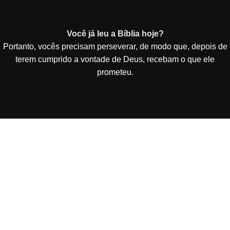
Você já leu a Bíblia hoje?
Portanto, vocês precisam perseverar, de modo que, depois de
terem cumprido a vontade de Deus, recebam o que ele
prometeu.
Vai de Site Barato - De Curitiba para todo o Brasil!
Criação e Desenvolvimento de Site Barato entregue
funcionando em 3 dias por 49,90