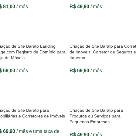
$
81,00
/ mês
R$
49,90
/ mês
VER OPÇÕES
VER OPÇÕES
iação de Site Barato Landing
Criação de Site Barato para Corre
ge com Registro de Domínio para
de Imóveis, Corretor de Seguros 
ja de Móveis
Itapema
$
69,00
/ mês
R$
69,90
/ mês
VER OPÇÕES
VER OPÇÕES
iação de Site Barato para
Criação de Site Barato para
obiliárias e Corretores de Imóveis
Produtos ou Serviços para
Pequenas Empresas
$
69,90
/ mês e uma taxa de
R$
49,90
/ mês