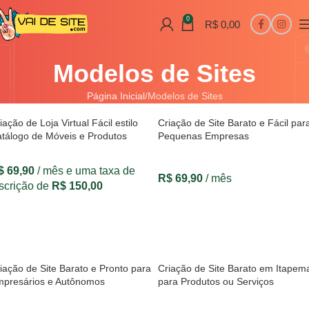
0
R$
0,00
Modelos de Sites
Página Inicial
Modelos de Sites
iação de Loja Virtual Fácil estilo
Criação de Site Barato e Fácil par
tálogo de Móveis e Produtos
Pequenas Empresas
$
69,90
/ mês e uma taxa de
R$
69,90
/ mês
scrição de
R$
150,00
VER OPÇÕES
VER OPÇÕES
iação de Site Barato e Pronto para
Criação de Site Barato em Itapem
presários e Autônomos
para Produtos ou Serviços