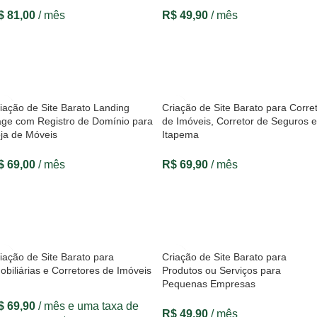
$
81,00
/ mês
R$
49,90
/ mês
VER OPÇÕES
VER OPÇÕES
iação de Site Barato Landing
Criação de Site Barato para Corre
ge com Registro de Domínio para
de Imóveis, Corretor de Seguros 
ja de Móveis
Itapema
$
69,00
/ mês
R$
69,90
/ mês
VER OPÇÕES
VER OPÇÕES
iação de Site Barato para
Criação de Site Barato para
obiliárias e Corretores de Imóveis
Produtos ou Serviços para
Pequenas Empresas
$
69,90
/ mês e uma taxa de
R$
49,90
/ mês