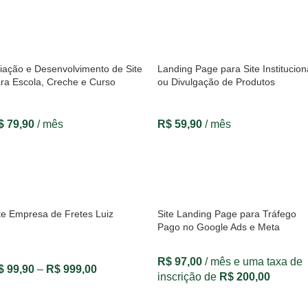
VER OPÇÕES
VER OPÇÕES
iação e Desenvolvimento de Site
Landing Page para Site Institucion
ra Escola, Creche e Curso
ou Divulgação de Produtos
$
79,90
/ mês
R$
59,90
/ mês
VER OPÇÕES
VER OPÇÕES
te Empresa de Fretes Luiz
Site Landing Page para Tráfego
Pago no Google Ads e Meta
R$
97,00
/ mês e uma taxa de
$
99,90
–
R$
999,00
inscrição de
R$
200,00