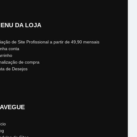
ENU DA LOJA
iação de Site Profissional a partir de 49,90 mensais
nha conta
rrinho
nalização de compra
sta de Desejos
AVEGUE
ício
og