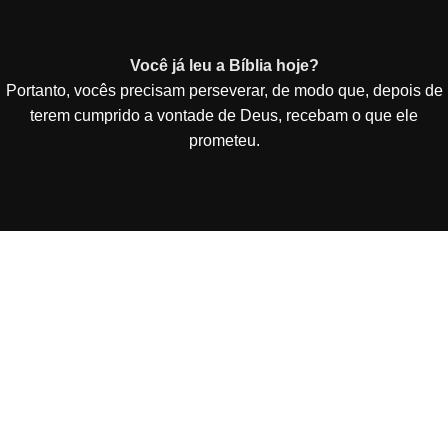
Você já leu a Bíblia hoje?
Portanto, vocês precisam perseverar, de modo que, depois de
terem cumprido a vontade de Deus, recebam o que ele
prometeu.
Vai de Site Barato - De Curitiba para todo o Brasil!
Criação e Desenvolvimento de Site Barato entregue
funcionando em 3 dias por 49,90