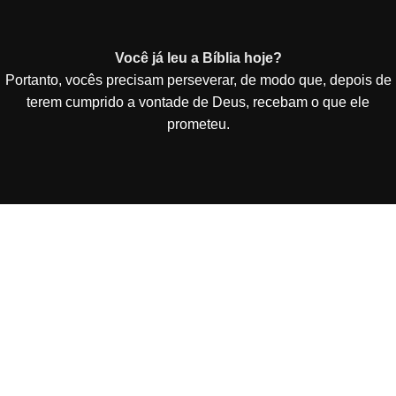
Você já leu a Bíblia hoje?
Portanto, vocês precisam perseverar, de modo que, depois de
terem cumprido a vontade de Deus, recebam o que ele
prometeu.
Vai de Site Barato - De Curitiba para todo o Brasil!
Criação e Desenvolvimento de Site Barato entregue
funcionando em 3 dias por 49,90