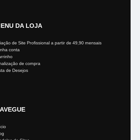
ENU DA LOJA
iação de Site Profissional a partir de 49,90 mensais
nha conta
rrinho
nalização de compra
sta de Desejos
AVEGUE
ício
og