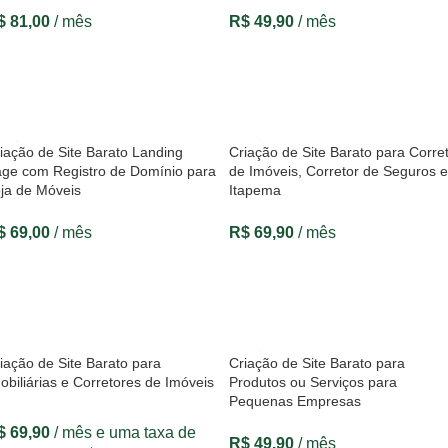
$
81,00
/ mês
R$
49,90
/ mês
VER OPÇÕES
VER OPÇÕES
iação de Site Barato Landing
Criação de Site Barato para Corre
ge com Registro de Domínio para
de Imóveis, Corretor de Seguros 
ja de Móveis
Itapema
$
69,00
/ mês
R$
69,90
/ mês
VER OPÇÕES
VER OPÇÕES
iação de Site Barato para
Criação de Site Barato para
obiliárias e Corretores de Imóveis
Produtos ou Serviços para
Pequenas Empresas
$
69,90
/ mês e uma taxa de
R$
49,90
/ mês