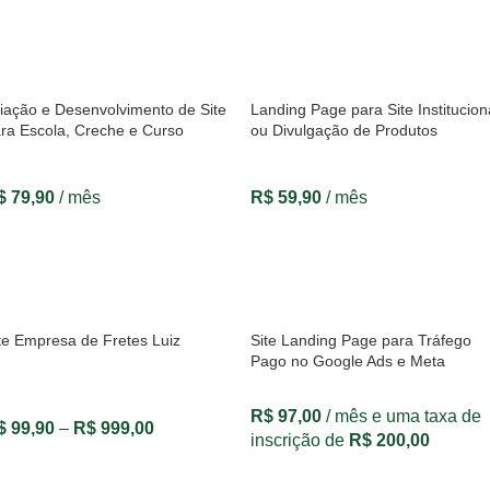
VER OPÇÕES
VER OPÇÕES
iação e Desenvolvimento de Site
Landing Page para Site Institucion
ra Escola, Creche e Curso
ou Divulgação de Produtos
$
79,90
/ mês
R$
59,90
/ mês
VER OPÇÕES
VER OPÇÕES
te Empresa de Fretes Luiz
Site Landing Page para Tráfego
Pago no Google Ads e Meta
R$
97,00
/ mês e uma taxa de
$
99,90
–
R$
999,00
inscrição de
R$
200,00