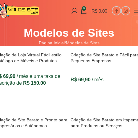
0
R$
0,00
Modelos de Sites
Página Inicial
Modelos de Sites
iação de Loja Virtual Fácil estilo
Criação de Site Barato e Fácil par
tálogo de Móveis e Produtos
Pequenas Empresas
$
69,90
/ mês e uma taxa de
R$
69,90
/ mês
scrição de
R$
150,00
VER OPÇÕES
VER OPÇÕES
iação de Site Barato e Pronto para
Criação de Site Barato em Itapem
presários e Autônomos
para Produtos ou Serviços