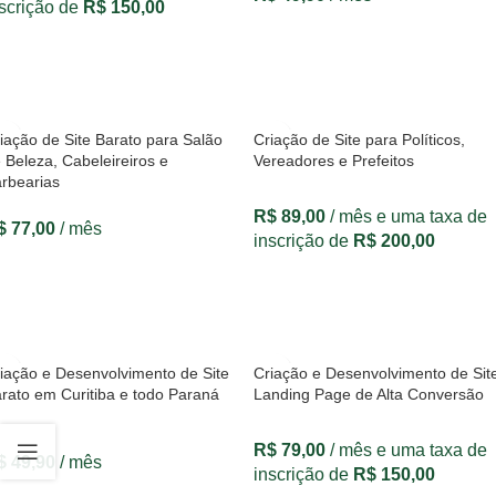
scrição de
R$
150,00
VER OPÇÕES
VER OPÇÕES
iação de Site Barato para Salão
Criação de Site para Políticos,
 Beleza, Cabeleireiros e
Vereadores e Prefeitos
rbearias
R$
89,00
/ mês e uma taxa de
$
77,00
/ mês
inscrição de
R$
200,00
VER OPÇÕES
VER OPÇÕES
iação e Desenvolvimento de Site
Criação e Desenvolvimento de Sit
rato em Curitiba e todo Paraná
Landing Page de Alta Conversão
R$
79,00
/ mês e uma taxa de
$
49,90
/ mês
inscrição de
R$
150,00