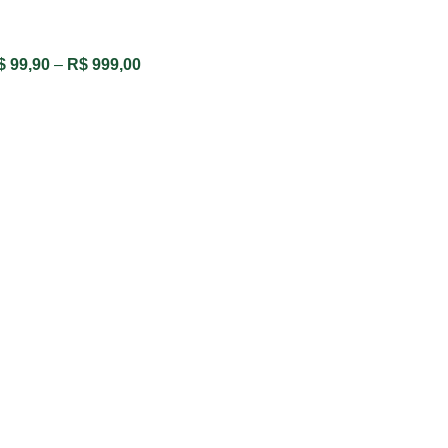
$
99,90
–
R$
999,00
VER OPÇÕES