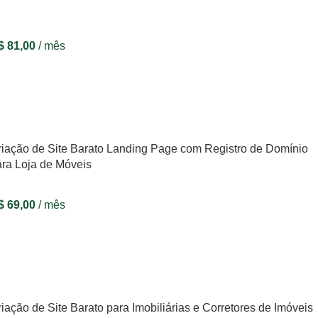
$
81,00
/ mês
VER OPÇÕES
riação de Site Barato Landing Page com Registro de Domínio
ara Loja de Móveis
$
69,00
/ mês
VER OPÇÕES
iação de Site Barato para Imobiliárias e Corretores de Imóveis