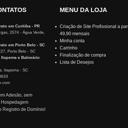
ONTATOS
MENU DA LOJA
rato em Curitiba - PR
Criação de Site Profissional a part
argas, 2574 - Água Verde,
49,90 mensais
Minha conta
rato em Porto Belo - SC
Carrinho
227, Porto Belo - SC
Finalização de compra
 Itapema e Balneário
Lista de Desejos
s, Itapema - SC
8633
e.com
sem Adesão, sem
m Hospedagem
o Registro de Domínio!