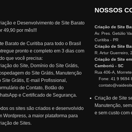
NOSSOS C
riação e Desenvolvimento de Site Barato
Criação de Site Ba
r 49,90 por mês!!!
Av. Pres. Getúlio V
Curitiba - PR
te Barato de Curitiba para todo o Brasil
Criação de Site Ba
ntregue pronto e completo em 3 dias com
R. Artur Guerreiro, 
do que você precisa:
Criação de Site em
iação do Site, Domínio do Site Grátis,
Camboriú - SC
Rua 406-A, Morrete
ospedagem do Site Grátis, Manutenção
Fone: 41 9 9694 
 Site Grátis, E-mail Profissional,
contato@vaidesit
rmulário de Contato, Botão do
hatsApp e Certificado de Segurança.
Criação de Site 
Manutenção, se
dos os sites são criados e desenvolvido
e sem custo com 
m Wordpress, a maior plataforma para
iação de Sites.