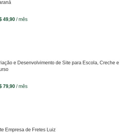
araná
$
49,90
/ mês
VER OPÇÕES
riação e Desenvolvimento de Site para Escola, Creche e
urso
$
79,90
/ mês
VER OPÇÕES
te Empresa de Fretes Luiz