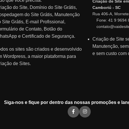
do que você precisa:
Criação de Site em
iação do Site, Domínio do Site Grátis,
Camboriú - SC
Rua 406-A, Morrete
ospedagem do Site Grátis, Manutenção
Fone: 41 9 9694 
 Site Grátis, E-mail Profissional,
contato@vaidesit
rmulário de Contato, Botão do
hatsApp e Certificado de Segurança.
Criação de Site 
Manutenção, se
dos os sites são criados e desenvolvido
e sem custo com 
m Wordpress, a maior plataforma para
iação de Sites.
Siga-nos e fique por dentro das nossas promoções e lan