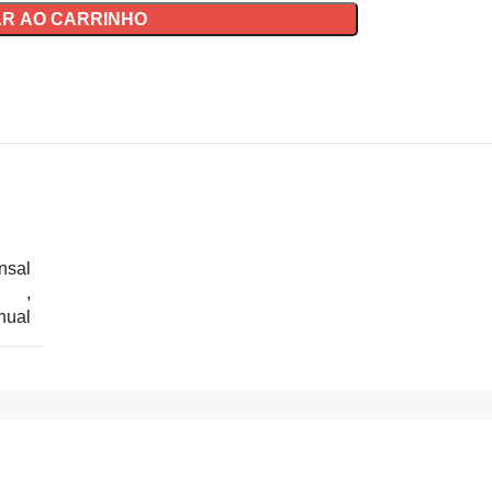
AR AO CARRINHO
nsal
,
nual