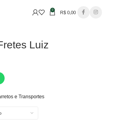
0
R$
0,00
retes Luiz
rretos e Transportes