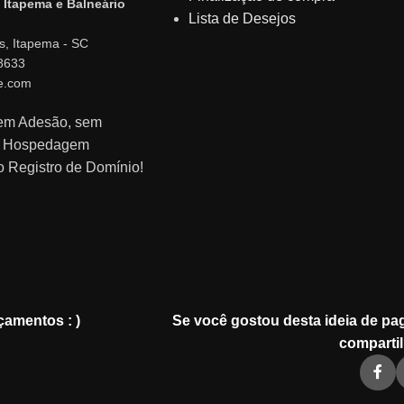
 Itapema e Balneário
Lista de Desejos
s, Itapema - SC
8633
e.com
sem Adesão, sem
m Hospedagem
o Registro de Domínio!
çamentos : )
Se você gostou desta ideia de pag
compartil